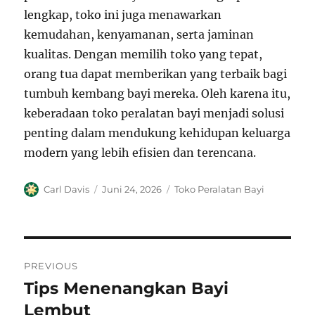
lengkap, toko ini juga menawarkan
kemudahan, kenyamanan, serta jaminan
kualitas. Dengan memilih toko yang tepat,
orang tua dapat memberikan yang terbaik bagi
tumbuh kembang bayi mereka. Oleh karena itu,
keberadaan toko peralatan bayi menjadi solusi
penting dalam mendukung kehidupan keluarga
modern yang lebih efisien dan terencana.
Author
Posted
Categories
Carl Davis
Juni 24, 2026
Toko Peralatan Bayi
on
Navigasi
PREVIOUS
pos
Tips Menenangkan Bayi
Previous
post:
Lembut