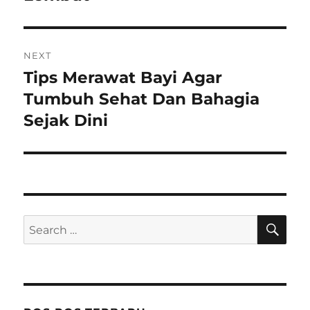
NEXT
Tips Merawat Bayi Agar
Next
post:
Tumbuh Sehat Dan Bahagia
Sejak Dini
SE
Search
for: