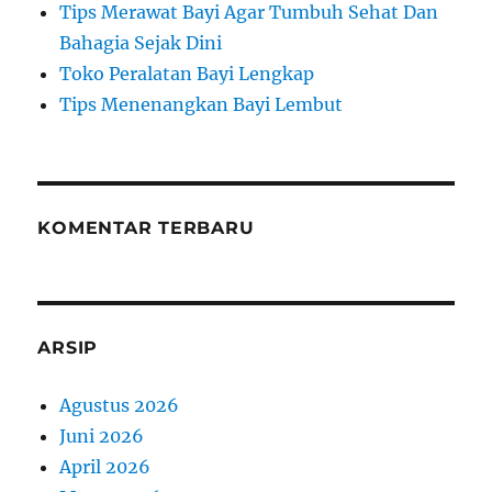
Tips Merawat Bayi Agar Tumbuh Sehat Dan
Bahagia Sejak Dini
Toko Peralatan Bayi Lengkap
Tips Menenangkan Bayi Lembut
KOMENTAR TERBARU
ARSIP
Agustus 2026
Juni 2026
April 2026