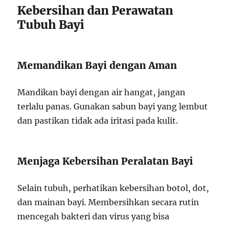
Kebersihan dan Perawatan
Tubuh Bayi
Memandikan Bayi dengan Aman
Mandikan bayi dengan air hangat, jangan
terlalu panas. Gunakan sabun bayi yang lembut
dan pastikan tidak ada iritasi pada kulit.
Menjaga Kebersihan Peralatan Bayi
Selain tubuh, perhatikan kebersihan botol, dot,
dan mainan bayi. Membersihkan secara rutin
mencegah bakteri dan virus yang bisa