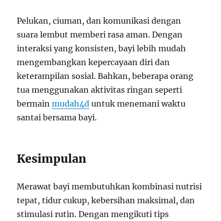
Pelukan, ciuman, dan komunikasi dengan
suara lembut memberi rasa aman. Dengan
interaksi yang konsisten, bayi lebih mudah
mengembangkan kepercayaan diri dan
keterampilan sosial. Bahkan, beberapa orang
tua menggunakan aktivitas ringan seperti
bermain
mudah4d
untuk menemani waktu
santai bersama bayi.
Kesimpulan
Merawat bayi membutuhkan kombinasi nutrisi
tepat, tidur cukup, kebersihan maksimal, dan
stimulasi rutin. Dengan mengikuti tips