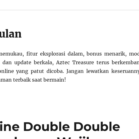
ulan
memukau, fitur eksplorasi dalam, bonus menarik, mo
, dan update berkala, Aztec Treasure terus berkemba
nline yang patut dicoba. Jangan lewatkan keseruann
aman terbaik saat bermain!
line Double Double