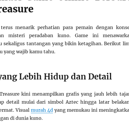
reasure
 terus menarik perhatian para pemain dengan kons
an misteri peradaban kuno. Game ini menawark
 sekaligus tantangan yang bikin ketagihan. Berikut li
ru yang wajib kamu tahu.
yang Lebih Hidup dan Detail
Treasure kini menampilkan grafis yang jauh lebih taj
ap detail mulai dari simbol Aztec hingga latar belaka
ermat. Visual
murah 4d
yang memukau ini meningkatk
ngan di dunia kuno.