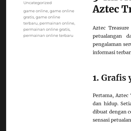
on
Categories
Uncategorized
Aztec T
Tags
game online
,
game online
gratis
,
game online
terbaru
,
permainan online
,
Aztec Treasure
permainan online gratis
,
permainan online terbaru
petualangan d
pengalaman seru
informasi terba
1.
Grafis 
Pertama, Aztec 
dan hidup. Seti
dibuat dengan c
sensasi petuala