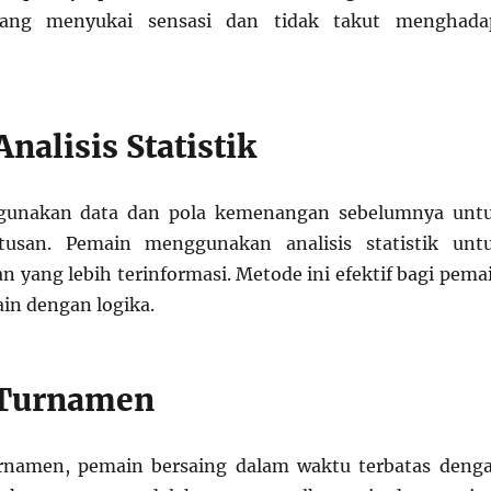
ang menyukai sensasi dan tidak takut menghada
Analisis Statistik
ggunakan data dan pola kemenangan sebelumnya unt
usan. Pemain menggunakan analisis statistik unt
 yang lebih terinformasi. Metode ini efektif bagi pema
in dengan logika.
l Turnamen
urnamen, pemain bersaing dalam waktu terbatas deng