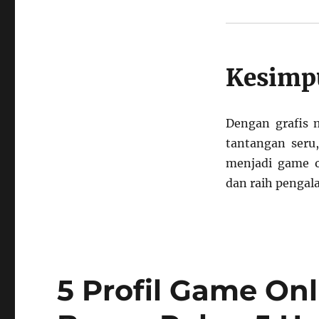
Kesimp
Dengan grafis 
tantangan seru
menjadi game o
dan raih pengal
5 Profil Game On