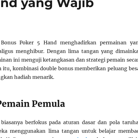
and yang Wajib
 Bonus Poker 5 Hand menghadirkan permainan ya
ligus menghibur. Dengan lima tangan yang dimaink
ainan ini menguji ketangkasan dan strategi pemain seca
n itu, kombinasi double bonus memberikan peluang bes
kan hadiah menarik.
l Pemain Pemula
biasanya berfokus pada aturan dasar dan pola taruh
reka menggunakan lima tangan untuk belajar memba