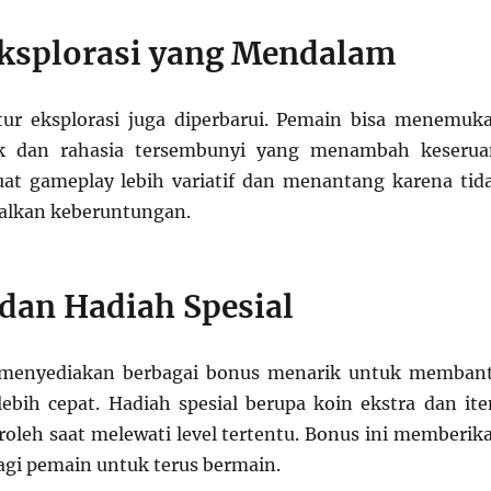
Eksplorasi yang Mendalam
fitur eksplorasi juga diperbarui. Pemain bisa menemuk
ak dan rahasia tersembunyi yang menambah keserua
at gameplay lebih variatif dan menantang karena tid
lkan keberuntungan.
dan Hadiah Spesial
 menyediakan berbagai bonus menarik untuk memban
ebih cepat. Hadiah spesial berupa koin ekstra dan it
eroleh saat melewati level tertentu. Bonus ini memberik
bagi pemain untuk terus bermain.