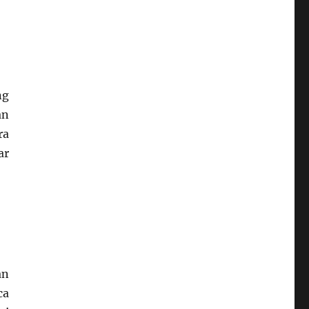
ng
an
ra
ar
an
ca