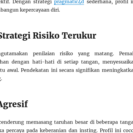
ektif. Dengan strategi
pragmatic4d
sederhana, profil i
ngun kepercayaan diri.
 Strategi Risiko Terukur
ngutamakan penilaian risiko yang matang. Pema
an dengan hati-hati di setiap tangan, menyesuaik
tu awal. Pendekatan ini secara signifikan meningkatk
.
 Agresif
 cenderung memasang taruhan besar di beberapa tang
ka percaya pada keberanian dan insting. Profil ini coc