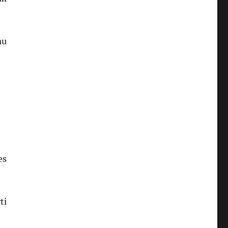
au
es
ti