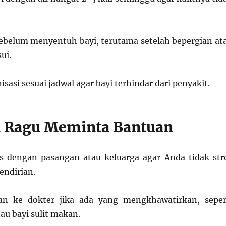
sebelum menyentuh bayi, terutama setelah bepergian at
ui.
isasi sesuai jadwal agar bayi terhindar dari penyakit.
n Ragu Meminta Bantuan
s dengan pasangan atau keluarga agar Anda tidak str
endirian.
an ke dokter jika ada yang mengkhawatirkan, seper
au bayi sulit makan.