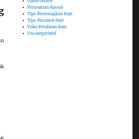
Game Online
Permainan Kasual
g
Tips Menenagkan Bayi
Tips Merawat Bayi
Toko Peralatan Bayi
Uncategorized
an
uk
ak