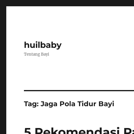
huilbaby
Tentang Bayi
Tag:
Jaga Pola Tidur Bayi
5 Rekomendasi Pa