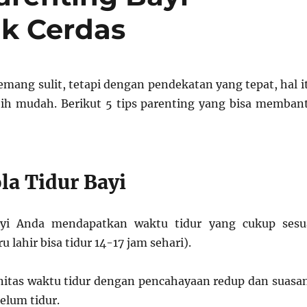
k Cerdas
mang sulit, tetapi dengan pendekatan yang tepat, hal i
bih mudah. ​​Berikut 5 tips parenting yang bisa memban
ola Tidur Bayi
ayi Anda mendapatkan waktu tidur yang cukup sesu
u lahir bisa tidur 14-17 jam sehari).
initas waktu tidur dengan pencahayaan redup dan suasa
elum tidur.