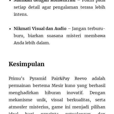
Mainkan dengan Konsentrasi
– Fokus pada
setiap detail agar pengalaman terasa lebih
intens.
Nikmati Visual dan Audio
– Jangan terburu-
buru, biarkan suasana misteri membawa
Anda lebih dalam.
Kesimpulan
Primu’s Pyramid Pair&Pay Reevo adalah
permainan bertema Mesir kuno yang berhasil
menghadirkan hiburan inovatif. Dengan
mekanisme unik, visual berkualitas, serta
atmosfer misterius, game ini menjadi pilihan