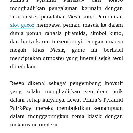
Primu’s Pyramid Pair&Pay dari Reevo
menghadirkan pengalaman bermain dengan
latar misteri peradaban Mesir kuno. Permainan
slot gacor
membawa pemain masuk ke dalam
dunia penuh rahasia piramida, simbol kuno,
dan harta karun tersembunyi. Dengan nuansa
megah khas Mesir, game ini berhasil
menciptakan atmosfer yang imersif sejak awal
dimainkan.
Reevo dikenal sebagai pengembang inovatif
yang selalu menghadirkan sentuhan unik
dalam setiap karyanya. Lewat Primu’s Pyramid
Pair&Pay, mereka membuktikan kemampuan
dalam menggabungkan tema klasik dengan
mekanisme modern.