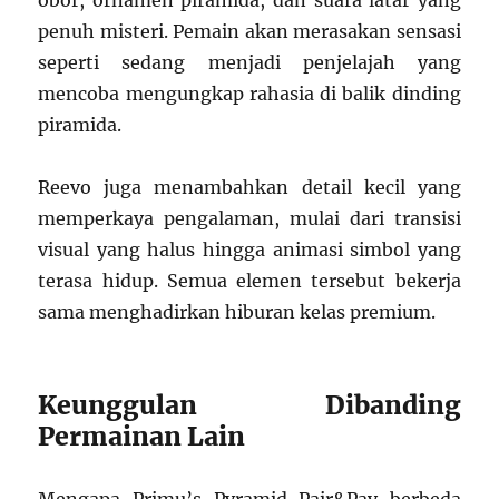
obor, ornamen piramida, dan suara latar yang
penuh misteri. Pemain akan merasakan sensasi
seperti sedang menjadi penjelajah yang
mencoba mengungkap rahasia di balik dinding
piramida.
Reevo juga menambahkan detail kecil yang
memperkaya pengalaman, mulai dari transisi
visual yang halus hingga animasi simbol yang
terasa hidup. Semua elemen tersebut bekerja
sama menghadirkan hiburan kelas premium.
Keunggulan Dibanding
Permainan Lain