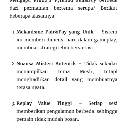
Mengapa Primu’s Pyramid Pair&Pay berbeda
dari permainan bertema serupa? Berikut
beberapa alasannya:
Mekanisme Pair&Pay yang Unik
– Sistem
ini memberi dimensi baru dalam gameplay,
membuat strategi lebih bervariasi.
Nuansa Misteri Autentik
– Tidak sekadar
menampilkan tema Mesir, tetapi
menghadirkan detail yang membuatnya
terasa nyata.
Replay Value Tinggi
– Setiap sesi
memberikan pengalaman berbeda, sehingga
pemain tidak mudah bosan.