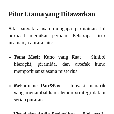
Fitur Utama yang Ditawarkan
Ada banyak alasan mengapa permainan ini
berhasil memikat pemain. Beberapa fitur
utamanya antara lain:
Tema Mesir Kuno yang Kuat
– Simbol
hieroglif, piramida, dan artefak kuno
memperkuat suasana misterius.
Mekanisme Pair&Pay
– Inovasi menarik
yang menambahkan elemen strategi dalam
setiap putaran.